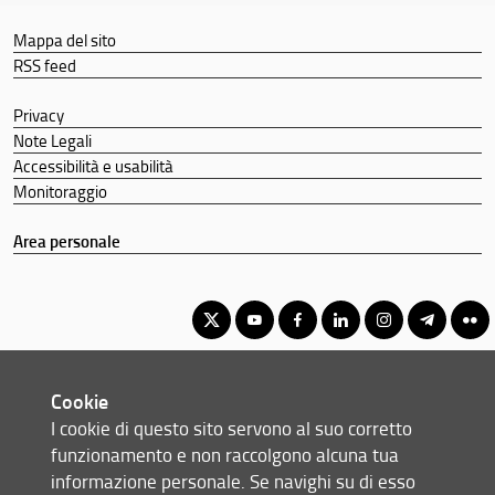
Mappa del sito
RSS feed
Privacy
Note Legali
Accessibilità e usabilità
Monitoraggio
Area personale
Corso di Laurea Magistrale in Scienze e Materiali per la
Cookie
Conservazione e il Restauro
I cookie di questo sito servono al suo corretto
© Copyright 2012-2026 Università degli Studi di Firenze UNIFI
funzionamento e non raccolgono alcuna tua
P.IVA/Cod.Fis 01279680480
informazione personale. Se navighi su di esso