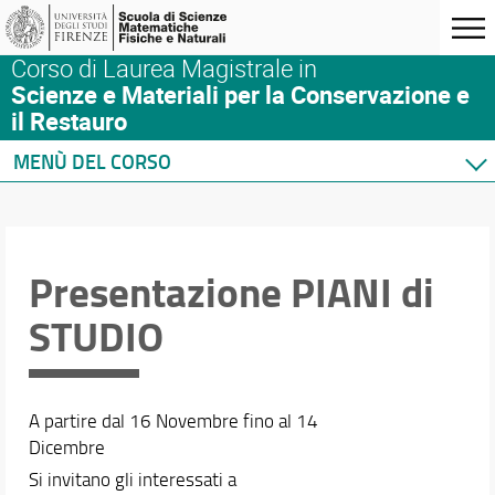
Corso di Laurea Magistrale in
Scienze e Materiali per la Conservazione e
il Restauro
MENÙ DEL CORSO
Home
Corso di studio
Didattica
Presentazione PIANI di
Docenti
STUDIO
Orario e calendari
A partire dal 16 Novembre fino al 14
Dicembre
Si invitano gli interessati a