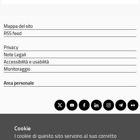
Mappa del sito
RSS feed
Privacy
Note Legali
Accessibilità e usabilità
Monitoraggio
Area personale
Corso di Laurea Magistrale in Scienze e Materiali per la
Cookie
Conservazione e il Restauro
I cookie di questo sito servono al suo corretto
© Copyright 2012-2026 Università degli Studi di Firenze UNIFI