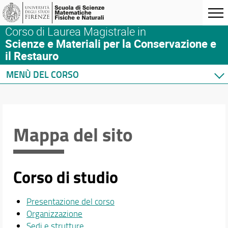
Corso di Laurea Magistrale in
Scienze e Materiali per la Conservazione e
il Restauro
MENÙ DEL CORSO
Home
Corso di studio
Didattica
Mappa del sito
Docenti
Orario e calendari
Corso di studio
Presentazione del corso
Organizzazione
Sedi e strutture